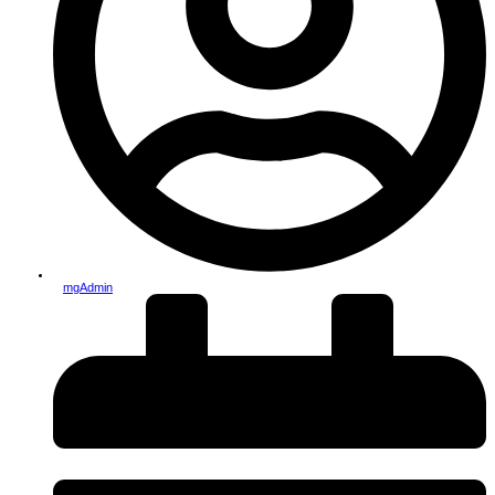
mgAdmin