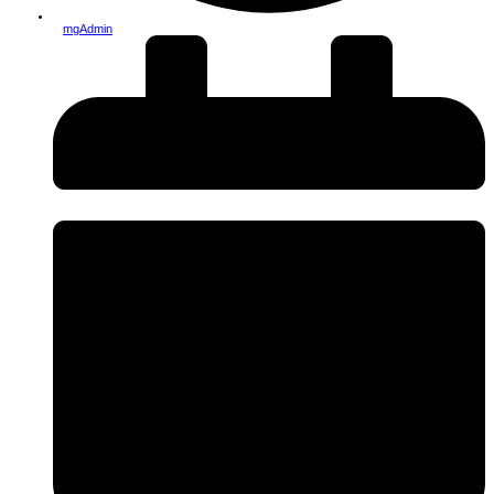
mgAdmin