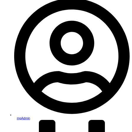
mgAdmin