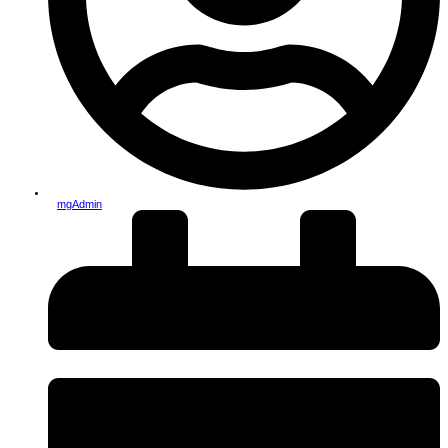
mgAdmin