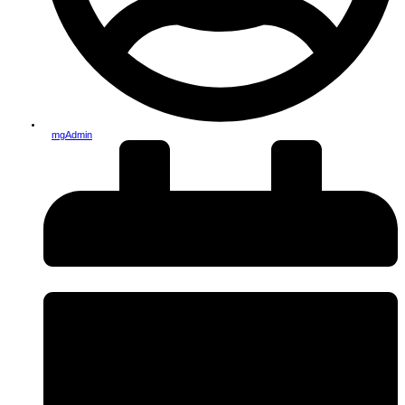
mgAdmin