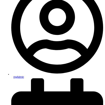
mgAdmin