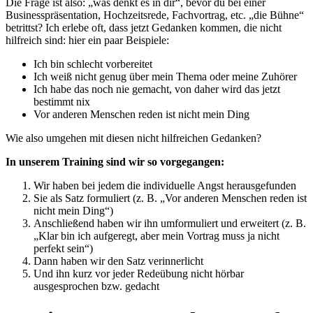
Die Frage ist also: „was denkt es in dir“, bevor du bei einer
Businesspräsentation, Hochzeitsrede, Fachvortrag, etc. „die Bühne“
betrittst? Ich erlebe oft, dass jetzt Gedanken kommen, die nicht
hilfreich sind: hier ein paar Beispiele:
Ich bin schlecht vorbereitet
Ich weiß nicht genug über mein Thema oder meine Zuhörer
Ich habe das noch nie gemacht, von daher wird das jetzt
bestimmt nix
Vor anderen Menschen reden ist nicht mein Ding
Wie also umgehen mit diesen nicht hilfreichen Gedanken?
In unserem Training sind wir so vorgegangen:
Wir haben bei jedem die individuelle Angst herausgefunden
Sie als Satz formuliert (z. B. „Vor anderen Menschen reden ist
nicht mein Ding“)
Anschließend haben wir ihn umformuliert und erweitert (z. B.
„Klar bin ich aufgeregt, aber mein Vortrag muss ja nicht
perfekt sein“)
Dann haben wir den Satz verinnerlicht
Und ihn kurz vor jeder Redeübung nicht hörbar
ausgesprochen bzw. gedacht