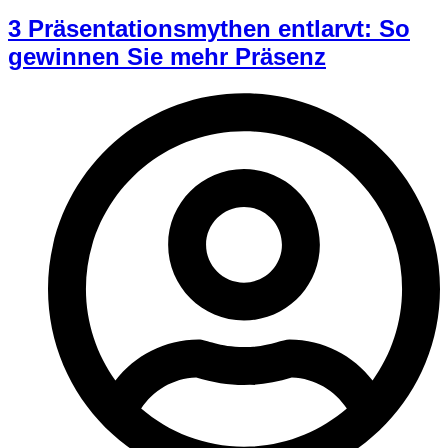
3 Präsentationsmythen entlarvt: So
gewinnen Sie mehr Präsenz