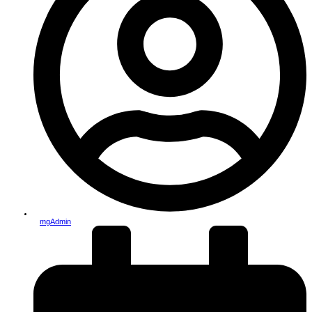
mgAdmin